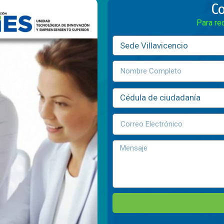
C
Para re