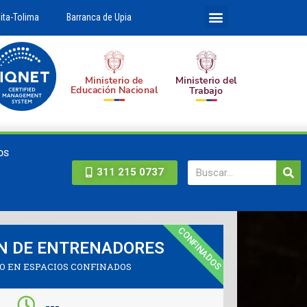
ita-Tolima
Barranca de Upia
OS
311 215 0737
CONFINADOS
N DE ENTRENADORES
O EN ESPACIOS CONFINADOS
---