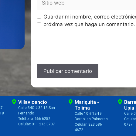
Guardar mi nombre, correo electrónic
próxima vez que haga un comentario.
Villavicencio
Mariquita -
Barr
Tolima
Upia
47
Calle 34C # 32-15 San
218
Fernando
Calle 10 # 12-19
Calle 0
Teléfono: 666 6252
Barrio las Palmeras
Celula
Celular: 311 215 0737
Celular: 323 586
0737
4672